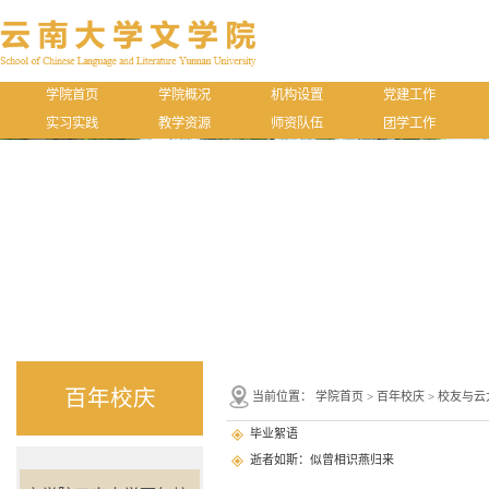
学院首页
学院概况
机构设置
党建工作
实习实践
教学资源
师资队伍
团学工作
百年校庆
当前位置：
学院首页
>
百年校庆
>
校友与云
毕业絮语
逝者如斯：似曾相识燕归来