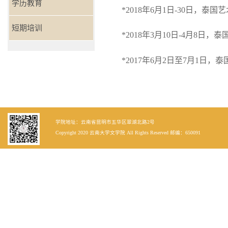
学历教育
*2018
年
6
月
1
日
-30
日，泰国艺
短期培训
*2018
年
3
月
10
日
-4
月
8
日，泰
*2017
年
6
月
2
日至
7
月
1
日，泰
学院地址：云南省昆明市五华区翠湖北路2号
Copyright 2020 云南大学文学院 All Rights Reserved 邮编：650091