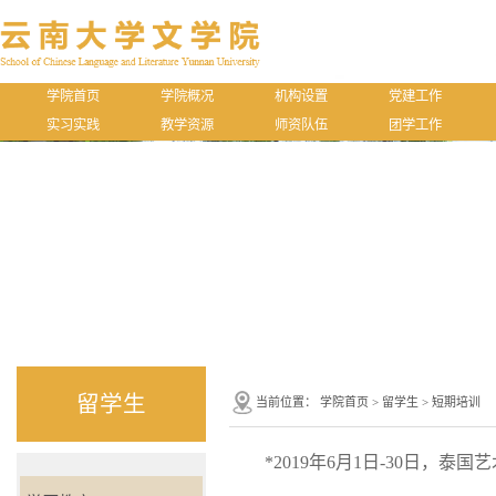
学院首页
学院概况
机构设置
党建工作
实习实践
教学资源
师资队伍
团学工作
留学生
当前位置：
学院首页
>
留学生
>
短期培训
*2019
年
6
月
1
日
-30
日，泰国艺