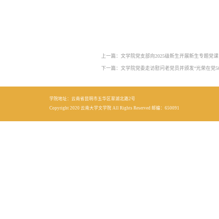
上一篇：文学院党支部向2025级新生开展新生专题党课
下一篇：文学院党委走访慰问老党员并颁发“光荣在党5
学院地址：云南省昆明市五华区翠湖北路2号
Copyright 2020 云南大学文学院 All Rights Reserved 邮编：650091